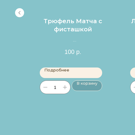
укет
Трюфель Матча с
й)
фисташкой
ику в
Цена за 1шт.
100
р.
Подробнее
ину
В корзину