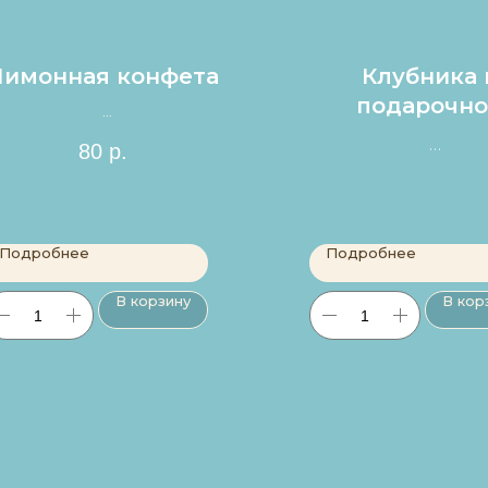
Лимонная конфета
Клубника 
подарочно
коробке
Цена за 1шт.
80
р.
Цена за 1 клубн
наборе 150 р
Подробнее
Подробнее
В корзину
В кор