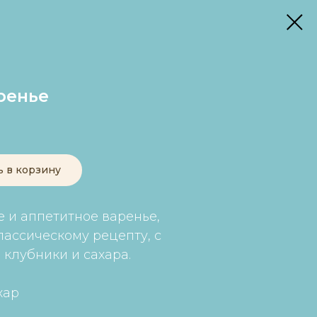
ренье
ь в корзину
 и аппетитное варенье,
лассическому рецепту, с
 клубники и сахара.
хар