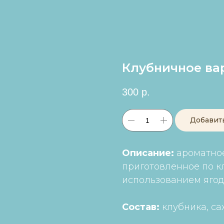
Клубничное ва
300
р.
Добавит
Описание:
ароматное
приготовленное по к
использованием ягод
Состав:
клубника, са