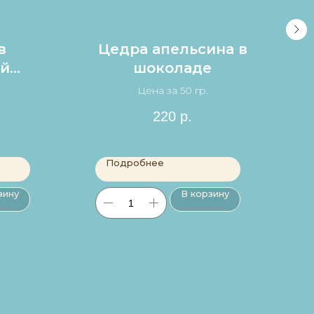
в
Цедра апельсина в
й
шоколаде
Цена за 50 гр.
ику в
220
р.
.
Подробнее
зину
В корзину