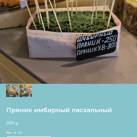
Пряник имбирный пасхальный
300
р.
вес в гр