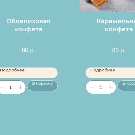
Облепиховая
Карамельн
конфета
конфета
Цена за 1шт.
Цена за 1шт
80
р.
80
р.
Подробнее
Подробнее
В корзину
В кор