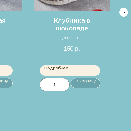
ая
Клубника в
шоколаде
Цена за 1шт.
.
150
р.
Подробнее
зину
В корзину