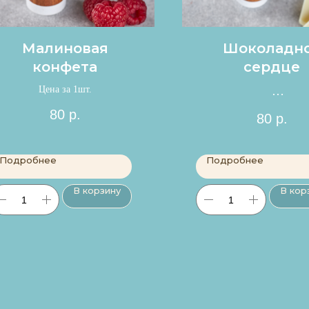
Малиновая
Шоколадн
конфета
сердце
Цена за 1шт.
Цена за 1шт.
80
р.
80
р.
Подробнее
Подробнее
В корзину
В кор