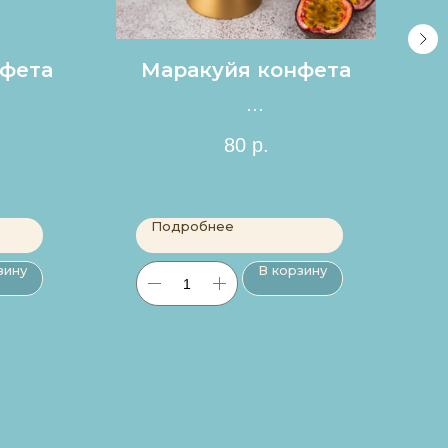
фета
Маракуйя конфета
Цена за 1шт.
80
р.
Подробнее
зину
В корзину