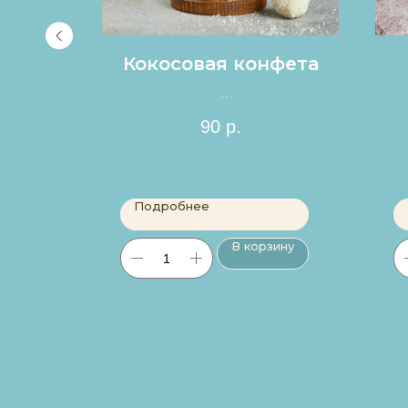
й
Кокосовая конфета
Цена за 1шт.
90
р.
Подробнее
ину
В корзину