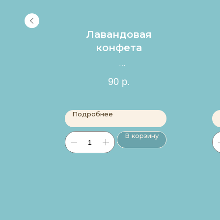
я
Лавандовая
конфета
Цена за 1шт.
90
р.
Подробнее
ину
В корзину