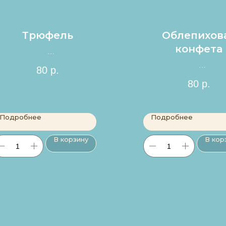
Трюфель
Облепихов
конфета
Цена за 1шт.
80
р.
Цена за 1шт.
80
р.
Подробнее
Подробнее
В корзину
В кор