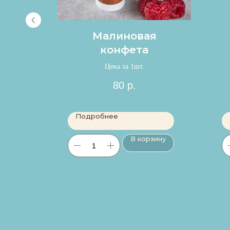
ладе
Малиновая
конфета
Цена за 1шт.
80
р.
Подробнее
ину
В корзину