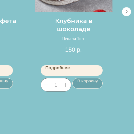
нфета
Клубника в
шоколаде
Цена за 1шт.
150
р.
Подробнее
зину
В корзину