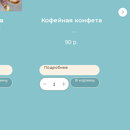
в
Кофейная конфета
е
Цена за 1шт.
90
р.
Подробнее
зину
В корзину