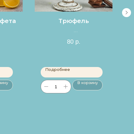
фета
Трюфель
Цена за 1шт.
80
р.
Подробнее
зину
В корзину