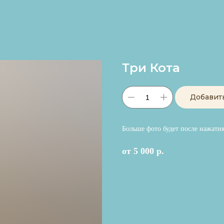
Три Кота
Добавит
Больше фото будет после нажати
от 5 000 р.