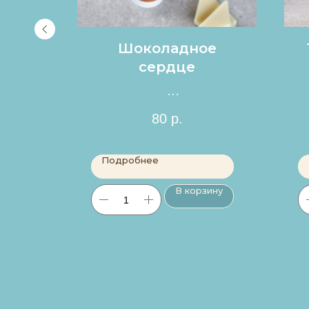
в
Шоколадное
сердце
Цена за 1шт.
80
р.
Подробнее
ину
В корзину