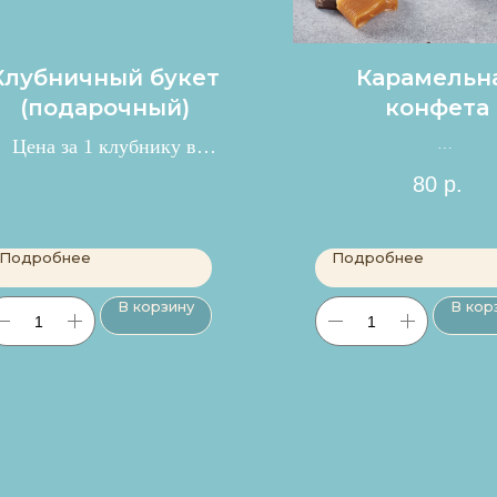
Клубничный букет
Карамельн
(подарочный)
конфета
Цена за 1 клубнику в
Цена за 1шт.
букете 150 р.
80
р.
Подробнее
Подробнее
В корзину
В кор