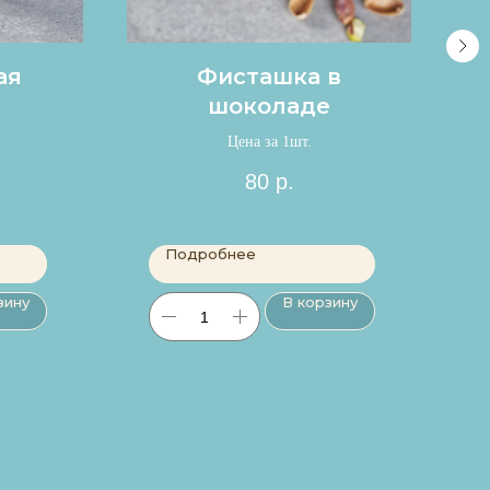
ая
Фисташка в
шоколаде
Цена за 1шт.
80
р.
Подробнее
зину
В корзину