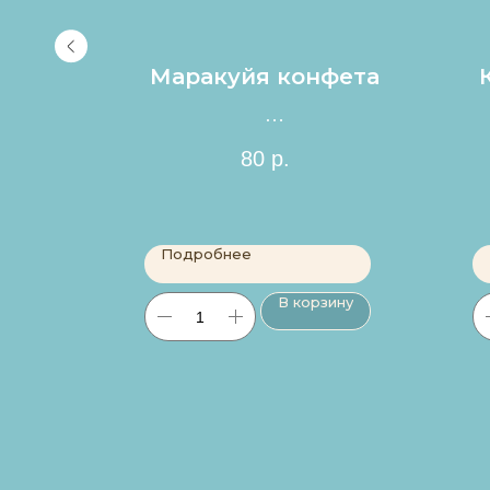
я
Маракуйя конфета
Цена за 1шт.
80
р.
Подробнее
ину
В корзину