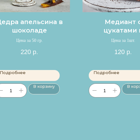
Цедра апельсина в
Медиант 
шоколаде
цукатами 
орехами
Цена за 50 гр.
Цена за 1шт.
220
р.
120
р.
Подробнее
Подробнее
В корзину
В кор