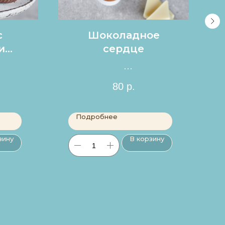
с
Шоколадное
и
сердце
Цена за 1шт.
80
р.
Подробнее
зину
В корзину