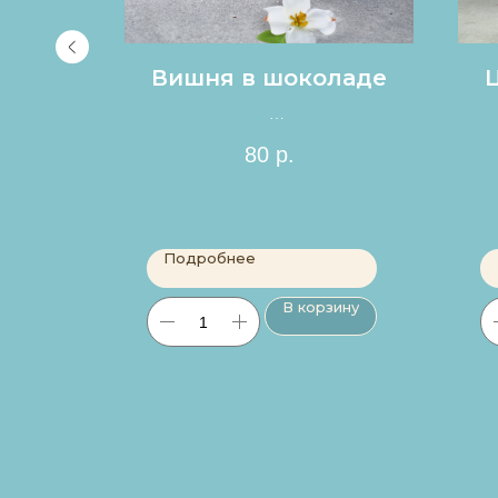
я
Вишня в шоколаде
Цена за 1шт.
80
р.
Подробнее
ину
В корзину