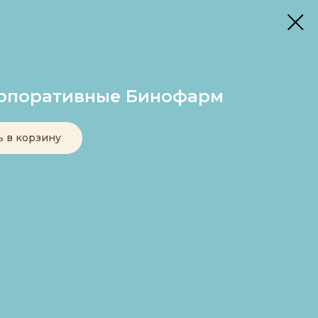
орпоративные Бинофарм
ь в корзину