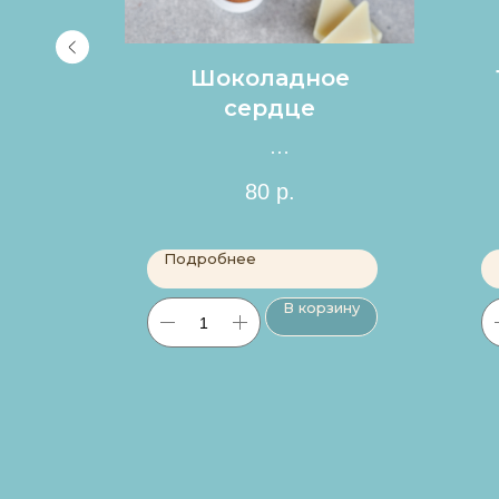
с
Шоколадное
и
сердце
Цена за 1шт.
80
р.
Подробнее
ину
В корзину