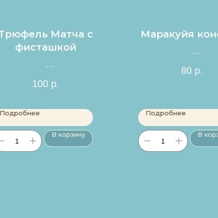
Трюфель Матча с
Маракуйя кон
фисташкой
Цена за 1шт.
80
р.
Цена за 1шт.
100
р.
Подробнее
Подробнее
В корзину
В кор