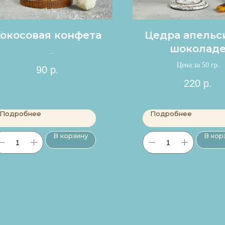
окосовая конфета
Цедра апельс
шоколад
Цена за 1шт.
Цена за 50 гр.
90
р.
220
р.
Подробнее
Подробнее
В корзину
В кор