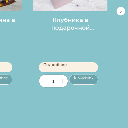
ина в
Клубника в
е
подарочной
коробке
Цена за 1 клубнику в
наборе 150 р.
Подробнее
зину
В корзину