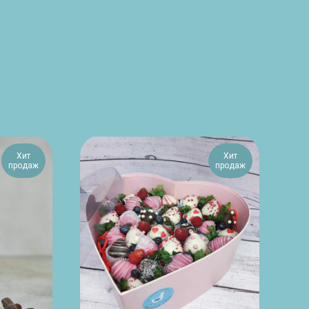
Хит
Хит
продаж
продаж