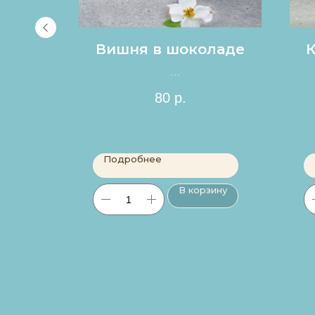
я
Вишня в шоколаде
К
Цена за 1шт.
80
р.
Подробнее
ину
В корзину