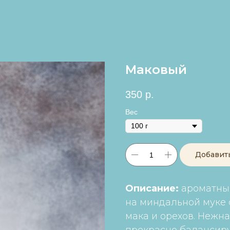
Маковый
350
р.
Вес
Добавит
Описание:
ароматный
на миндальной муке 
мака и орехов. Нежн