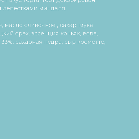
ет вкус торта. Торт декорирован
 лепестками миндаля.
, масло сливочное , сахар, мука
цкий орех, эссенция коньяк, вода,
33%, сахарная пудра, сыр креметте,