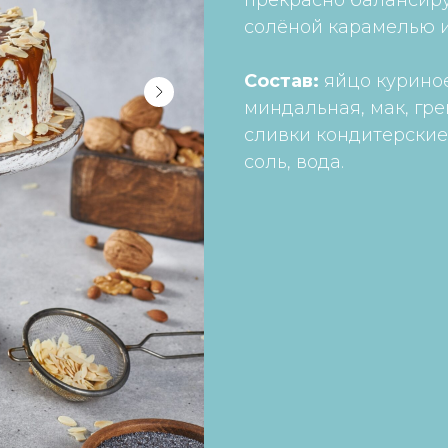
прекрасно балансиру
солёной карамелью и
Состав:
яйцо куриное
миндальная, мак, гре
сливки кондитерские 
соль, вода.