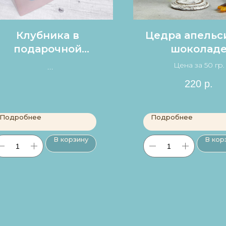
Клубника в
Цедра апельс
подарочной
шоколад
коробке
Цена за 50 гр.
Цена за 1 клубнику в
220
р.
наборе 150 р.
Подробнее
Подробнее
В корзину
В кор