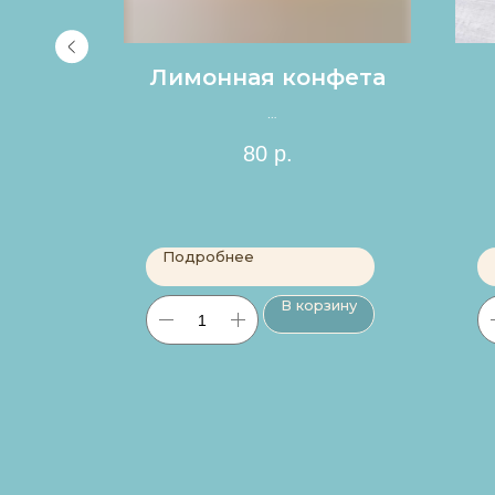
ладе
Лимонная конфета
Цена за 1шт.
80
р.
Подробнее
ину
В корзину