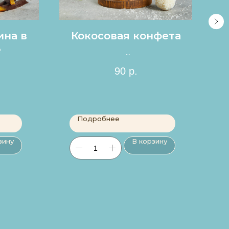
ина в
Кокосовая конфета
е
Цена за 1шт.
90
р.
Подробнее
зину
В корзину