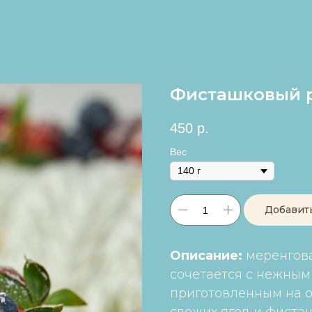
Фисташковый 
450
р.
Вес
Добавит
Описание:
меренгова
сочетается с нежны
приготовленным на о