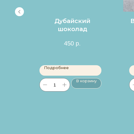
фета
Дубайский
шоколад
450
р.
Подробнее
ину
В корзину