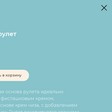
рулет
ь в корзину
я основа рулета идеально
м фисташковым кремом,
снове крем чиза, с добавлением