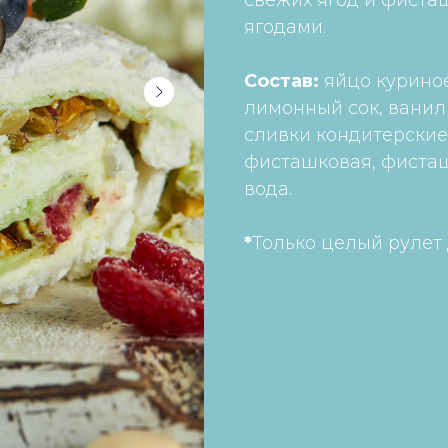
свежих ягод и фиста
ягодами.
Состав:
яйцо куриное
лимонный сок, ванил
сливки кондитерские 
фисташковая, фисташ
вода.
*
Только целый рулет