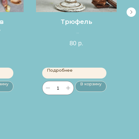
в
Трюфель
е
Цена за 1шт.
80
р.
Подробнее
зину
В корзину