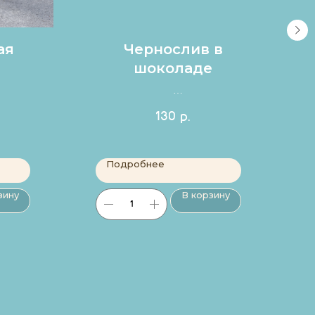
ая
Чернослив в
шоколаде
.
Цена за 1шт.
130
р.
Подробнее
зину
В корзину