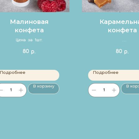
Малиновая
Карамельн
конфета
конфета
Цена за 1шт.
Цена за 1шт
80
80
р.
р.
Подробнее
Подробнее
В корзину
В кор